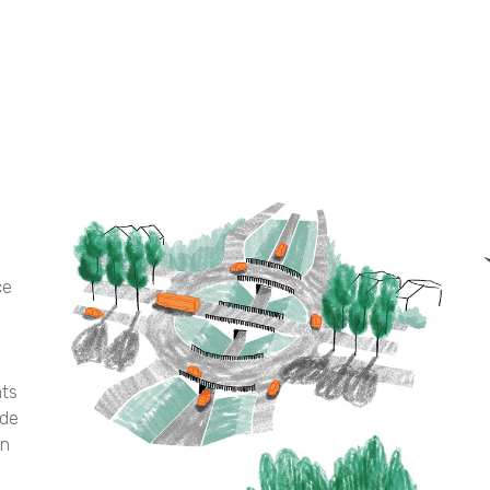
ce
nts
 de
on