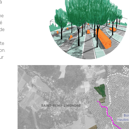
à
ne
sé
 de
nte
on.
ur