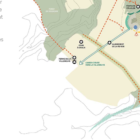
r
e
nt
es