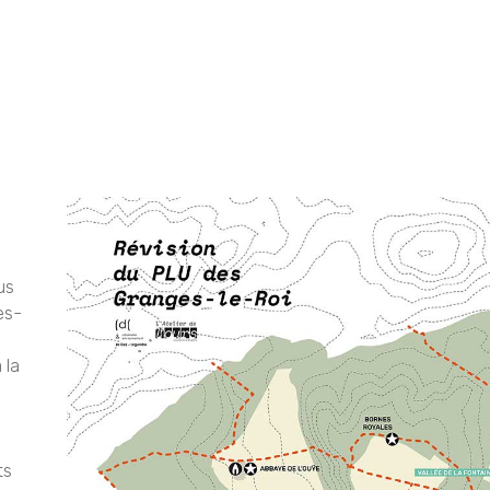
us
es-
 la
ts